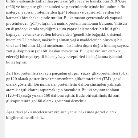
birlikte eşlemede kullanılan protease (p9), reverse transkriptaz & RNAse
(p66) ve integrase gibi enzimleri ve proteinleride içinde bulundurur. Bu
materyal yapısal proteinlerden (p24) oluşan ve capsid adı verilen tek
katmanlı bir tabaka içinde tutulur. Bu katmanın çevresinde ek yapısal
proteinlerden (p17) oluşan bir matrix protein membranı bulunur. Virüsün
en dışında yukarıda saydığımız tüm yapısal elementleri bir kılıf gibi
kaplayan ve enfekte edilen hücrelerden (genellikle bağışıklık sistemi
hücreleri T-Lemfosit, makrofaj) alınan yağsı maddelerden oluşmuş bir
viral zarf bulunur. Lipid membranın üstünden dışarı doğru fırlamış sayısız
zarf glikoprotein (gp160) başları mevcuttur. Bu uçlar virüsün enfekte
edeceği hücreye çeşitli hücre yüzey reseptörleri ile bağlanma işlemini
kolaylaştırır.
Zarf likoproteinleri iki ayrı parçadan oluşur. Yüzey glikoproteinleri (SU) ,
gp120 olarak gösterilir ve transmembran glikoproteinleri (TM) , gp41
olarak gösterilir. Bu numaralar proteinlerin dalton cinsinden yaklaşık
atomik ağırlıklarını saptamak için önemlidir. Bu iki sayının toplamı
(120+41) aşağı yukarı 160 daltona eşittir. Buda birleştirilmiş iki zarf
glikoproteinin gp160 olarak gösterimi demektir.
Aşağıdaki şekli incelerseniz virüsün yapısı hakkında görsel olarak
bilgiler edinebilirsiniz.