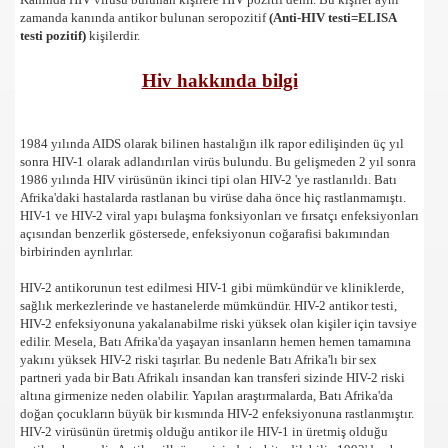
zamanda kanında antikor bulunan seropozitif
(Anti-HIV testi=ELISA
testi pozitif)
kişilerdir.
Hiv hakkında bilgi
1984 yılında AIDS olarak bilinen hastalığın ilk rapor edilişinden üç yıl
sonra HIV-1 olarak adlandırılan virüs bulundu. Bu gelişmeden 2 yıl sonra
1986 yılında HIV virüsünün ikinci tipi olan HIV-2 'ye rastlanıldı. Batı
Afrika'daki hastalarda rastlanan bu virüse daha önce hiç rastlanmamıştı.
HIV-1 ve HIV-2 viral yapı bulaşma fonksiyonları ve fırsatçı enfeksiyonları
açısından benzerlik göstersede, enfeksiyonun coğarafisi bakımından
birbirinden ayrılırlar.
HIV-2 antikorunun test edilmesi HIV-1 gibi mümkündür ve kliniklerde,
sağlık merkezlerinde ve hastanelerde mümkündür. HIV-2 antikor testi,
HIV-2 enfeksiyonuna yakalanabilme riski yüksek olan kişiler için tavsiye
edilir. Mesela, Batı Afrika'da yaşayan insanların hemen hemen tamamına
yakını yüksek HIV-2 riski taşırlar. Bu nedenle Batı Afrika'lı bir sex
partneri yada bir Batı Afrikalı insandan kan transferi sizinde HIV-2 riski
altına girmenize neden olabilir. Yapılan araştırmalarda, Batı Afrika'da
doğan çocukların büyük bir kısmında HIV-2 enfeksiyonuna rastlanmıştır.
HIV-2 virüsünün üretmiş olduğu antikor ile HIV-1 in üretmiş olduğu