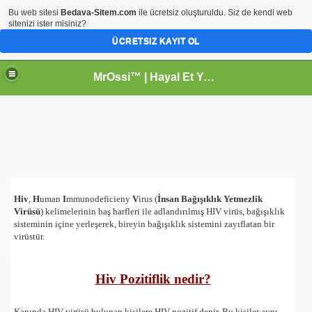
Bu web sitesi
Bedava-Sitem.com
ile ücretsiz oluşturuldu. Siz de kendi web
sitenizi ister misiniz?
ÜCRETSIZ KAYIT OL
MrOssi™ | Hayal Et Yeter | İnternetin Yeni Mekanı
Hiv
,
H
uman
I
mmunodeficieny
V
irus (
İnsan Bağışıklık Yetmezlik
Virüsü
) kelimelerinin baş harfleri ile adlandırılmış HIV virüs, bağışıklık
sisteminin içine yerleşerek, bireyin bağışıklık sistemini zayıflatan bir
virüstür.
Hiv Pozitiflik nedir?
Kanında HIV virüsü bulunan kişilere HIV pozitif denir. Bu kişiler aynı