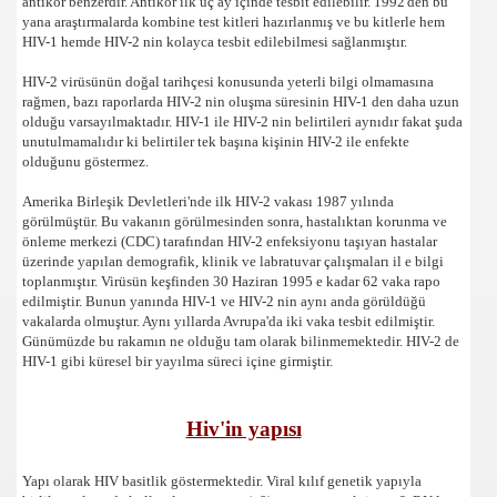
antikor benzerdir. Antikor ilk üç ay içinde tesbit edilebilir. 1992'den bu
yana araştırmalarda kombine test kitleri hazırlanmış ve bu kitlerle hem
HIV-1 hemde HIV-2 nin kolayca tesbit edilebilmesi sağlanmıştır.
HIV-2 virüsünün doğal tarihçesi konusunda yeterli bilgi olmamasına
rağmen, bazı raporlarda HIV-2 nin oluşma süresinin HIV-1 den daha uzun
olduğu varsayılmaktadır. HIV-1 ile HIV-2 nin belirtileri aynıdır fakat şuda
unutulmamalıdır ki belirtiler tek başına kişinin HIV-2 ile enfekte
olduğunu göstermez.
Amerika Birleşik Devletleri'nde ilk HIV-2 vakası 1987 yılında
görülmüştür. Bu vakanın görülmesinden sonra, hastalıktan korunma ve
önleme merkezi (CDC) tarafından HIV-2 enfeksiyonu taşıyan hastalar
üzerinde yapılan demografik, klinik ve labratuvar çalışmaları il e bilgi
toplanmıştır. Virüsün keşfinden 30 Haziran 1995 e kadar 62 vaka rapo
edilmiştir. Bunun yanında HIV-1 ve HIV-2 nin aynı anda görüldüğü
vakalarda olmuştur. Aynı yıllarda Avrupa'da iki vaka tesbit edilmiştir.
Günümüzde bu rakamın ne olduğu tam olarak bilinmemektedir. HIV-2 de
HIV-1 gibi küresel bir yayılma süreci içine girmiştir.
Hiv'in yapısı
Yapı olarak HIV basitlik göstermektedir. Viral kılıf genetik yapıyla